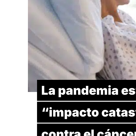
La pandemia es
“impacto catast
contra el cánce