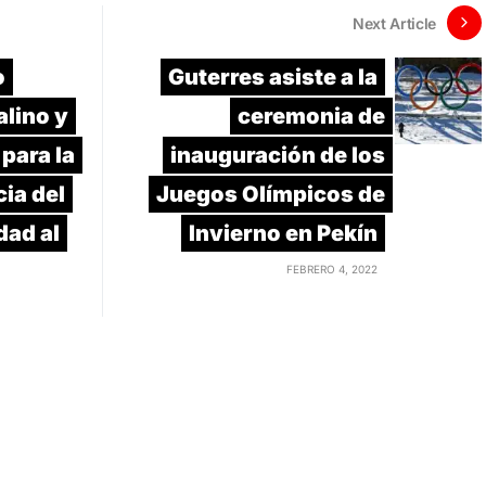
Next Article
o
Guterres asiste a la
alino y
ceremonia de
para la
inauguración de los
ia del
Juegos Olímpicos de
dad al
Invierno en Pekín
FEBRERO 4, 2022