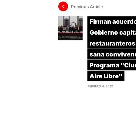
Previous Article
Firman acuerd
Gobierno capit
restauranteros 
sana convivenc
Programa "Ciu
Aire Libre"
FEBRERO 4, 2022