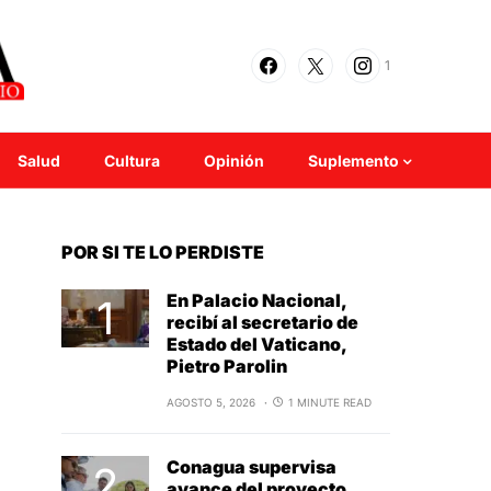
1
Salud
Cultura
Opinión
Suplemento
POR SI TE LO PERDISTE
En Palacio Nacional,
recibí al secretario de
Estado del Vaticano,
Pietro Parolin
AGOSTO 5, 2026
1 MINUTE READ
Conagua supervisa
avance del proyecto