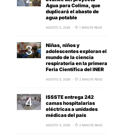
Agua para Colima, que
duplicará el abasto de
agua potable
AGOSTO 5, 2026
1 MINUTE READ
Niñas, niños y
adolescentes exploran el
mundo de la ciencia
respiratoria en la primera
Feria Científica del INER
AGOSTO 5, 2026
2 MINUTE READ
ISSSTE entrega 242
camas hospitalarias
eléctricas a unidades
médicas del país
AGOSTO 5, 2026
2 MINUTE READ