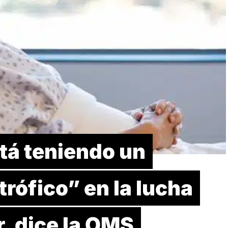
tá teniendo un
rófico” en la lucha
r, dice la OMS