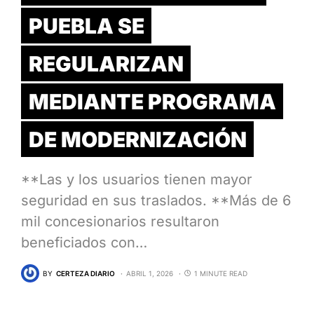
PUEBLA SE
REGULARIZAN
MEDIANTE PROGRAMA
DE MODERNIZACIÓN
**Las y los usuarios tienen mayor
seguridad en sus traslados. **Más de 6
mil concesionarios resultaron
beneficiados con…
BY
CERTEZA DIARIO
ABRIL 1, 2026
1 MINUTE READ