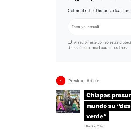
Get notified of the best deals o
Al recibir este correo estás proteg
dirección de e-mail para otros fines.
Previous Article
Chiapas presu
mundo su “des
verde”
MAYO 7, 2026