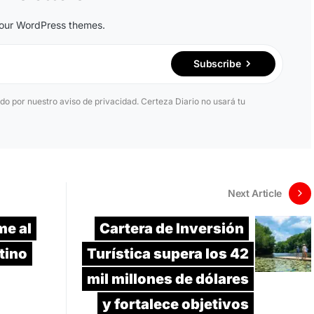
n our WordPress themes.
Subscribe
ido por nuestro aviso de privacidad. Certeza Diario no usará tu
Next Article
me al
Cartera de Inversión
tino
Turística supera los 42
mil millones de dólares
y fortalece objetivos