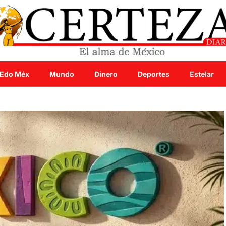
Edo Méx
Mundo
Dinero
Deportes
Estelar