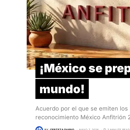
¡México se prepa
mundo!
Acuerdo por el que se emiten los 
reconocimiento México Anfitrión
BY
CERTEZA DIARIO
MAYO 7, 2026
2 MINUTE READ