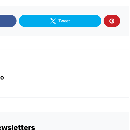
Tweet
IO
ewsletters