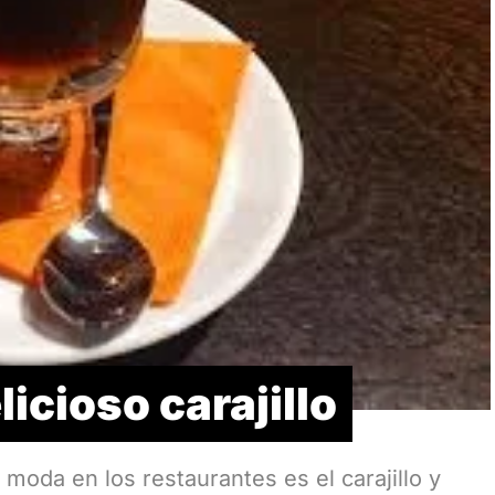
icioso carajillo
moda en los restaurantes es el carajillo y