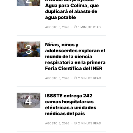
Agua para Colima, que
duplicará el abasto de
agua potable
AGOSTO 5, 2026
1 MINUTE READ
Niñas, niños y
adolescentes exploran el
mundo de la ciencia
respiratoria en la primera
Feria Científica del INER
AGOSTO 5, 2026
2 MINUTE READ
ISSSTE entrega 242
camas hospitalarias
eléctricas a unidades
médicas del país
AGOSTO 5, 2026
2 MINUTE READ