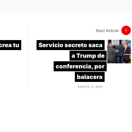
Next Article
crea tu
Servicio secreto saca
a Trump de
conferencia, por
balacera
AGOSTO 11, 2020