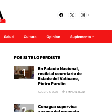
1
Salud
Cultura
Opinión
Suplemento
POR SI TE LO PERDISTE
En Palacio Nacional,
recibí al secretario de
Estado del Vaticano,
Pietro Parolin
AGOSTO 5, 2026
1 MINUTE READ
Conagua supervisa
avance del proyecto