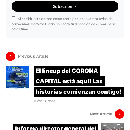
Subscribe
Al recibir este correo estás protegido por nuestro aviso de
privacidad. Certeza Diario no usará tu dirección de e-mail para
otros fines.
Previous Article
El lineup del CORONA
CAPITAL está aquí! Las
historias comienzan contigo!
MAYO 18, 2026
Next Article
Informa director general del