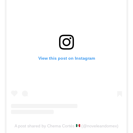
View this post on Instagram
A post shared by Chema Cortés
(@noveleandomex)