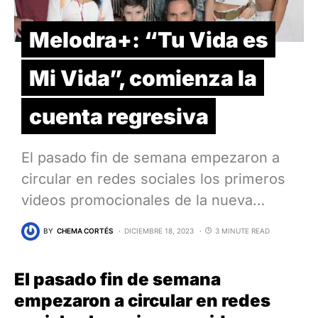
Melodra+: “Tu Vida es
Mi Vida”, comienza la
cuenta regresiva
El pasado fin de semana empezaron a
circular en redes sociales los primeros
videos promocionales de la nueva…
BY
CHEMA CORTÉS
DICIEMBRE 18, 2023
3 MINUTE READ
El pasado fin de semana
empezaron a circular en redes