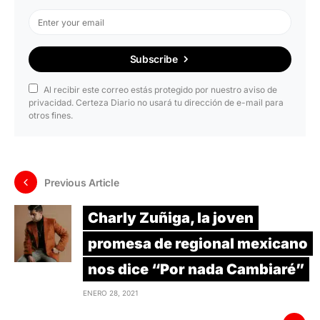
Subscribe
Al recibir este correo estás protegido por nuestro aviso de
privacidad. Certeza Diario no usará tu dirección de e-mail para
otros fines.
Previous Article
Charly Zuñiga, la joven
promesa de regional mexicano
nos dice “Por nada Cambiaré”
ENERO 28, 2021