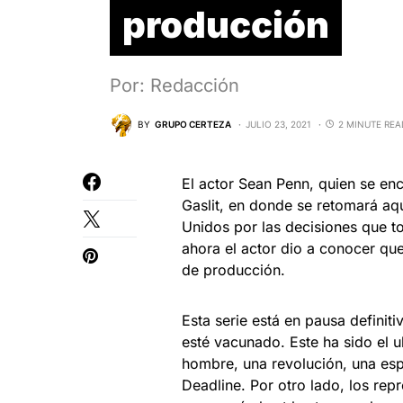
producción
Por: Redacción
BY
GRUPO CERTEZA
JULIO 23, 2021
2 MINUTE REA
El actor Sean Penn, quien se en
Gaslit, en donde se retomará aq
Unidos por las decisiones que t
ahora el actor dio a conocer que
de producción.
Esta serie está en pausa defini
esté vacunado. Este ha sido el 
hombre, una revolución, una es
Deadline. Por otro lado, los rep