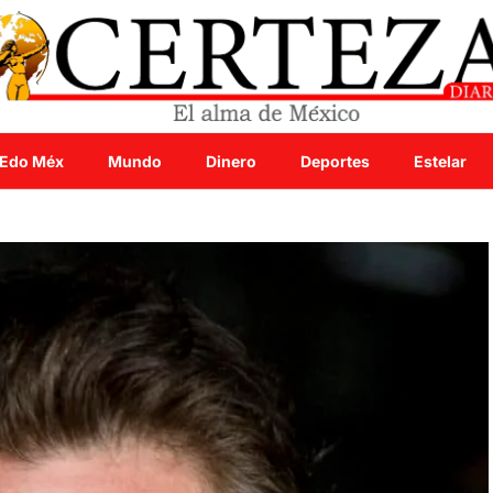
Edo Méx
Mundo
Dinero
Deportes
Estelar