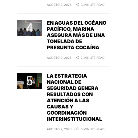
AGOSTO 7, 2026
3 MINUTE READ
EN AGUAS DEL OCÉANO
PACÍFICO, MARINA
ASEGURA MÁS DE UNA
TONELADA DE
PRESUNTA COCAÍNA
AGOSTO 7, 2026
2 MINUTE READ
LA ESTRATEGIA
NACIONAL DE
SEGURIDAD GENERA
RESULTADOS CON
ATENCIÓN A LAS
CAUSAS Y
COORDINACIÓN
INTERINSTITUCIONAL
AGOSTO 7, 2026
3 MINUTE READ