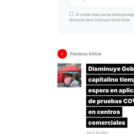
Al recibir este correo estás proteg
dirección de e-mail para otros fines.
Previous Article
Disminuye Gob
capitalino tie
espera en apli
de pruebas CO
en centros
comerciales
JULIO 23, 2021