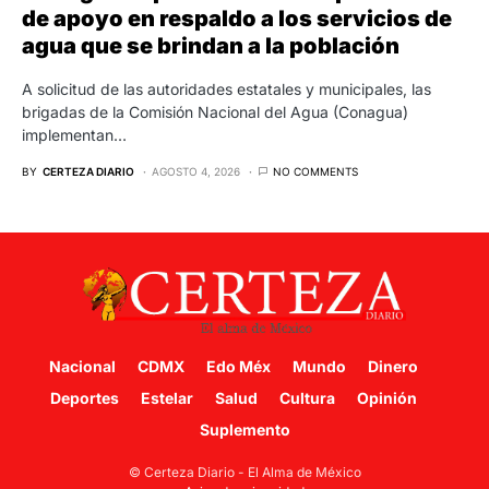
de apoyo en respaldo a los servicios de
agua que se brindan a la población
A solicitud de las autoridades estatales y municipales, las
brigadas de la Comisión Nacional del Agua (Conagua)
implementan…
BY
CERTEZA DIARIO
AGOSTO 4, 2026
NO COMMENTS
Nacional
CDMX
Edo Méx
Mundo
Dinero
Deportes
Estelar
Salud
Cultura
Opinión
Suplemento
© Certeza Diario - El Alma de México