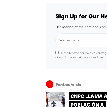
Sign Up for Our N
Get notified of the best deals o
Al recibir este correo estás proteg
dirección de e-mail para otros fines.
Previous Article
CNPC LLAMA A
POBLACIÓN A