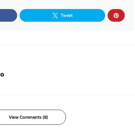
Tweet
IO
View Comments (8)