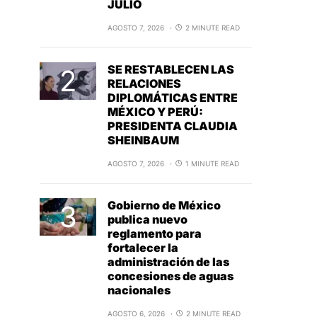
JULIO
AGOSTO 7, 2026
2 MINUTE READ
SE RESTABLECEN LAS
RELACIONES
DIPLOMÁTICAS ENTRE
MÉXICO Y PERÚ:
PRESIDENTA CLAUDIA
SHEINBAUM
AGOSTO 7, 2026
1 MINUTE READ
Gobierno de México
publica nuevo
reglamento para
fortalecer la
administración de las
concesiones de aguas
nacionales
AGOSTO 6, 2026
2 MINUTE READ