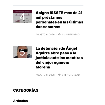
Asigna ISSSTE más de 21
mil préstamos
personales en las últimas
dos semanas
AGOSTO 6, 2026
1 MINUTE READ
La detención de Ángel
Aguirre abre paso a la
justicia ante las mentiras
del viejo régimen:
Morena
AGOSTO 6, 2026
2 MINUTE READ
CATEGORÍAS
Artículos