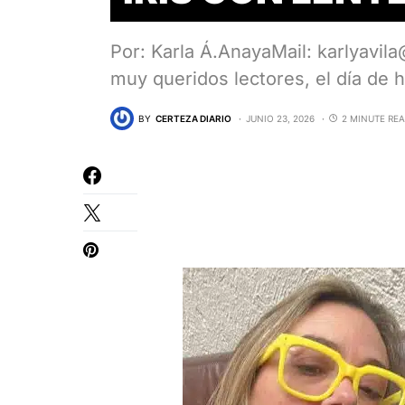
Por: Karla Á.AnayaMail: karlyavi
muy queridos lectores, el día d
BY
CERTEZA DIARIO
JUNIO 23, 2026
2 MINUTE RE