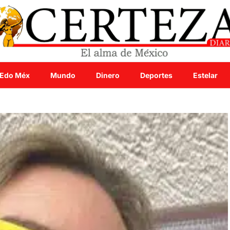
Edo Méx
Mundo
Dinero
Deportes
Estelar